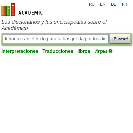
RU
EN
DE
FR
es-academic.com
Los diccionarios y las enciclopedias sobre el
Académico
¡Buscar!
interpretaciones
Traducciones
libros
Игры ⚽