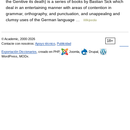
the Genitive its death) is a series of books by Bastian Sick which
deal in an entertaining manner with areas of contention in
grammar, orthography, and punctuation, and unappealing and
clumsy uses of the German language …
Wikipedia
© Academic, 2000-2026
18+
Contacte con nosotros:
Apoyo técnico
,
Publicidad
Exportación Diccionarios
, creado en PHP,
Joomla,
Drupal,
WordPress, MODx.