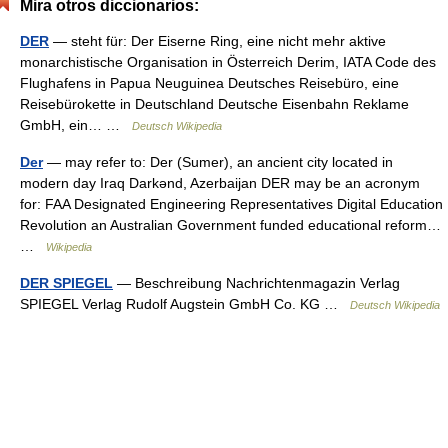
Mira otros diccionarios:
DER
— steht für: Der Eiserne Ring, eine nicht mehr aktive
monarchistische Organisation in Österreich Derim, IATA Code des
Flughafens in Papua Neuguinea Deutsches Reisebüro, eine
Reisebürokette in Deutschland Deutsche Eisenbahn Reklame
GmbH, ein… …
Deutsch Wikipedia
Der
— may refer to: Der (Sumer), an ancient city located in
modern day Iraq Darkənd, Azerbaijan DER may be an acronym
for: FAA Designated Engineering Representatives Digital Education
Revolution an Australian Government funded educational reform…
…
Wikipedia
DER SPIEGEL
— Beschreibung Nachrichtenmagazin Verlag
SPIEGEL Verlag Rudolf Augstein GmbH Co. KG …
Deutsch Wikipedia