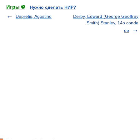
Игры ⚽
Нужно сделать НИР?
Depretis, Agostino
Derby, Edward (George Geoffrey
Smith) Stanley, 14o conde
de